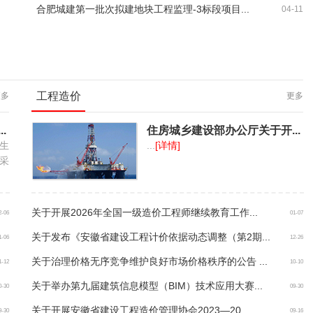
合肥城建第一批次拟建地块工程监理-3标段项目...
04-11
工程造价
更多
更多
.
住房城乡建设部办公厅关于开...
生
...
[详情]
采
关于开展2026年全国一级造价工程师继续教育工作...
2-06
01-07
关于发布《安徽省建设工程计价依据动态调整（第2期...
1-06
12-26
关于治理价格无序竞争维护良好市场价格秩序的公告 ...
1-12
10-10
关于举办第九届建筑信息模型（BIM）技术应用大赛...
0-30
09-30
关于开展安徽省建设工程造价管理协会2023—20...
9-30
09-16