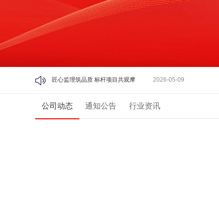
全程护航！安徽项管公司守护科大智能数字能源基地开工
2
两个项目荣获 “黄山杯”！安徽项管管理效能再获认可
2025
公司动态
通知公告
行业资讯
焕新启程 共庆双节 | 安徽省建设工程项目管理有限公司乔迁志喜
开展 “ 夏日送清凉 ” 慰问活动
2025-07-22
合肥城建第一批次拟建地块工程监理-3标段项目获业主表彰
匠心监理筑品质 标杆项目共观摩
2026-05-09